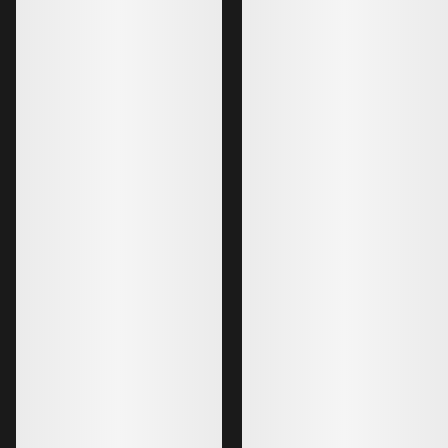
90,00 €
Gants Rho
Sous-gant synthétique permettant
d’évacuer l’humidité. Conçu pour une
utilisation pendant toute l’année.
40,00 €
24,00 €