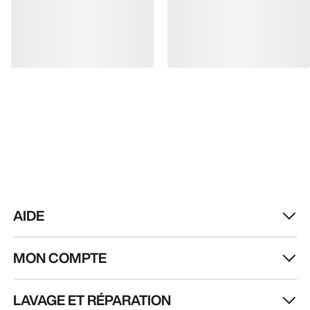
AIDE
MON COMPTE
LAVAGE ET RÉPARATION
RECEVEZ VOTRE DOSE D’AVENTURE
HEBDOMADAIRE
Toutes les actualités sur nos nouveautés, nos
offres exclusives, nos événements, etc…