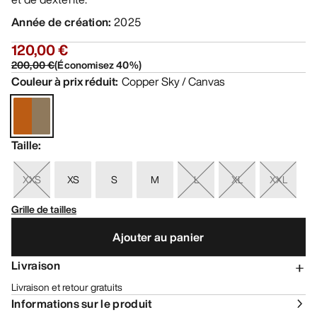
Année de création
:
2025
120,00 €
200,00 €
(
Économisez
40
%)
Couleur à prix réduit
:
Copper Sky / Canvas
Taille
:
XXS
XS
S
M
L
XL
XXL
Grille de tailles
Ajouter au panier
Livraison
Livraison et retour gratuits
Informations sur le produit