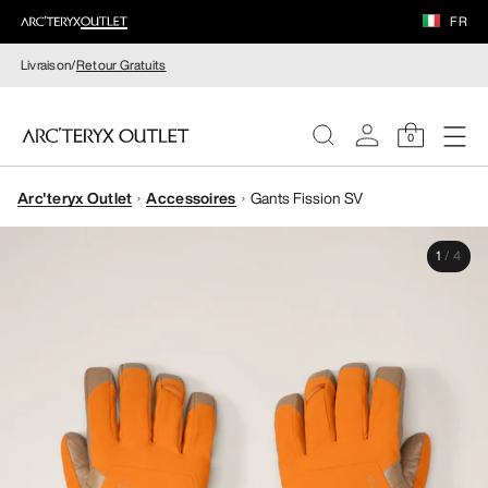
FR
Livraison/
Retour Gratuits
0
Arc'teryx Outlet
Accessoires
Gants Fission SV
FEMME
1
/
4
HOMME