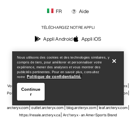
Vos préférences en matière de cookies
Politique en matière de cookies
Politique de confidentialité
Conditions générales
Conditions d’utilisation
Accessibilité
Ne revendez pas mes données personnelles
Help
arcteryx.com
outlet.arcteryx.com
blog.arcteryx.com
leaf.arcteryx.com
https://resale.arcteryx.ca
Arc'teryx - an Amer Sports Brand
Nous utilisons des cookies et des technologies similaires, y
compris de tiers, pour améliorer et personnaliser votre
expérience, mener des analyses et vous montrer des
publicités pertinentes. Pour en savoir plus, consultez
Politique de confidentialité.
notre
Continue
r