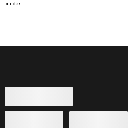
humide.
Vous aimerez peut-être aussi
Gants Venta GTX
Gants de randonnée 
respirants et imper
150,00 €