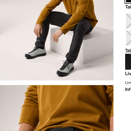
Tai
Tab
Li
Liv
In