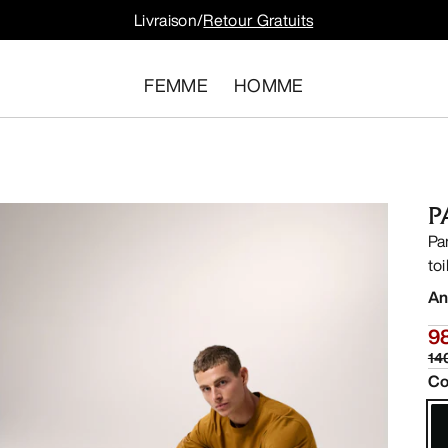
Livraison/
Retour Gratuits
FEMME
HOMME
P
Pa
to
An
9
14
Co