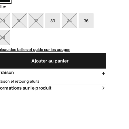
lle
:
29
30
32
33
34
36
38
leau des tailles et guide sur les coupes
Ajouter au panier
vraison
raison et retour gratuits
formations sur le produit