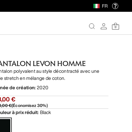
FR
0
ANTALON LEVON HOMME
ntalon polyvalent au style décontracté avec une
ile stretch en mélange de coton.
née de création
:
2020
8,00 €
0,00 €
(
Économisez
30
%)
uleur à prix réduit
:
Black