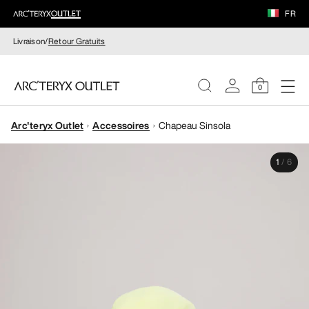
FR
Livraison/
Retour Gratuits
0
Arc'teryx Outlet
Accessoires
Chapeau Sinsola
FEMME
1
/
6
HOMME