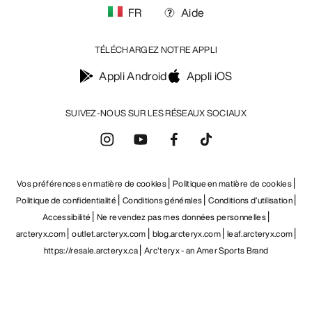
FR
Aide
TÉLÉCHARGEZ NOTRE APPLI
Appli Android
Appli iOS
SUIVEZ-NOUS SUR LES RÉSEAUX SOCIAUX
Vos préférences en matière de cookies
Politique en matière de cookies
Politique de confidentialité
Conditions générales
Conditions d’utilisation
Accessibilité
Ne revendez pas mes données personnelles
arcteryx.com
outlet.arcteryx.com
blog.arcteryx.com
leaf.arcteryx.com
https://resale.arcteryx.ca
Arc'teryx - an Amer Sports Brand