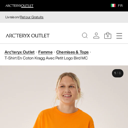
FR
Livraison/
Retour Gratuits
0
Arc'teryx Outlet
Femme
Chemises & Tops
FEMME
T-Shirt En Coton Kragg Avec Petit Logo Bird MC
HOMME
1
/
6