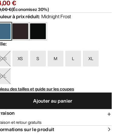
4,00 €
0,00 €
(
Économisez
30
%)
uleur à prix réduit
:
Midnight Frost
lle
:
XXS
XS
S
M
L
XL
XXL
leau des tailles et guide sur les coupes
Ajouter au panier
vraison
raison et retour gratuits
formations sur le produit