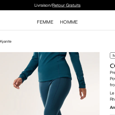
Livraison/
Retour Gratuits
FEMME
HOMME
 Kyanite
M
C
Pr
Po
fro
Le
Rh
An