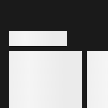
Vous aimerez peut-être aussi
MODIFIÉ
Collant isolant hybride Rho Femme
Collant isolant
P
180,00 €
63,00 €
-
126,00 €