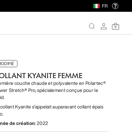
FR
0
ODIFIÉ
OLLANT KYANITE FEMME
emière couche chaude et polyvalente en Polartec®
wer Stretch® Pro, spécialement conçue pour le
id.
 collant Kyanite s’appelait auparavant collant épais
o.
née de création
:
2022