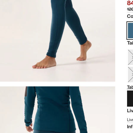
8
12
Co
Tai
Tab
Li
Liv
In