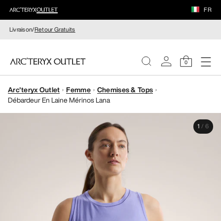
FR
Livraison/
Retour Gratuits
0
Arc'teryx Outlet
Femme
Chemises & Tops
FEMME
Débardeur En Laine Mérinos Lana
HOMME
1
/
6