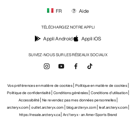
FR
Aide
TÉLÉCHARGEZ NOTRE APPLI
Appli Android
Appli iOS
SUIVEZ-NOUS SUR LES RÉSEAUX SOCIAUX
Vos préférences en matière de cookies
Politique en matière de cookies
Politique de confidentialité
Conditions générales
Conditions d’utilisation
Accessibilité
Ne revendez pas mes données personnelles
arcteryx.com
outlet.arcteryx.com
blog.arcteryx.com
leaf.arcteryx.com
https://resale.arcteryx.ca
Arc'teryx - an Amer Sports Brand