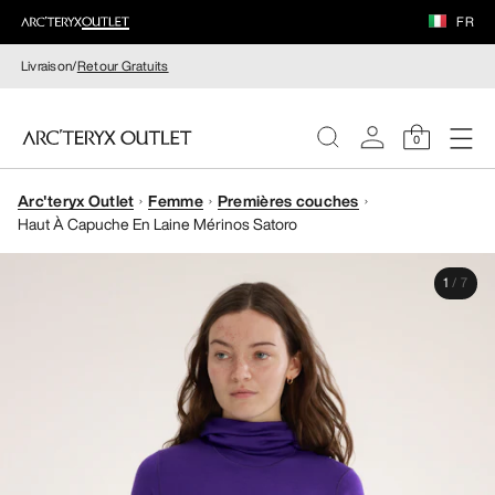
FR
Livraison/
Retour Gratuits
0
Arc'teryx Outlet
Femme
Premières couches
FEMME
Haut À Capuche En Laine Mérinos Satoro
HOMME
1
/
7