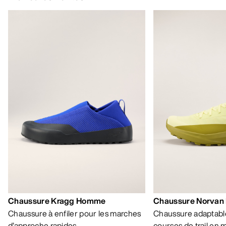
85,00 €
-
119,00
AIDE
MON COMPTE
LAVAGE ET RÉPARATION