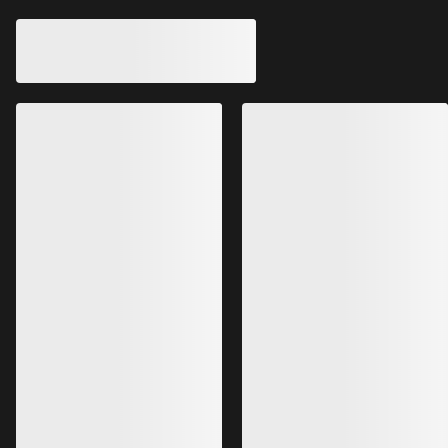
Haut à col rond en 
Haut à col rond en laine mérinos
Satoro SL MC Fe
Satoro ML Femme
La plus légère de n
Première couche peu épaisse à base
couches à manches 
de laine mérinos
laine mérinos
120,00 €
100,00 €
72,00 €
-
84,00 €
60,00 €
-
70,00 
Meilleures ventes