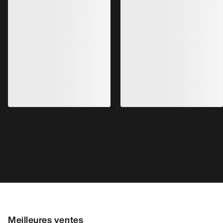
Chaussure Kragg Homme
Chaussure Norvan
Chaussure à enfiler pour les marches
Chaussure adaptable
d’approche rapides
courses de trail en
160,00 €
distance
170,00 €
56,00 €
-
80,00 €