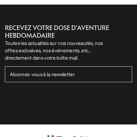
Appli Android
Appli iOS
SUIVEZ-NOUS SUR LES RÉSEAUX SOCIAUX
Vos préférences en matière de cookies
Politique en matière de cookies
Politique de confidentialité
Conditions générales
Conditions d’utilisation
Accessibilité
Ne revendez pas mes données personnelles
arcteryx.com
outlet.arcteryx.com
blog.arcteryx.com
leaf.arcteryx.com
https://resale.arcteryx.ca
Arc'teryx - an Amer Sports Brand