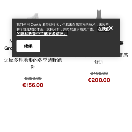
我们使用 Cookie 和类似技术，包括来自第三方的技术，来改善
在我们
和个性化您的体验、支持分析，并向您展示相关广告。
VEILANCE
的隐私政策中了解更多信息。
Norvan 4 Nivalis GTX
Demlo背心连衣裙 女装
继续
Grotto Shoe 越野跑鞋 女装
休闲风格，让你在夏日倍感
适应多种地形的冬季越野跑
舒适
鞋
€400.00
€260.00
€200.00
€156.00
Help
比较
比较