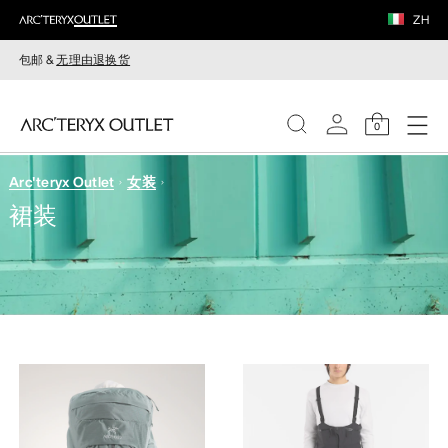
ZH
包邮 &
无理由退换货
0
Arc'teryx Outlet
女装
女装
裙装
男装