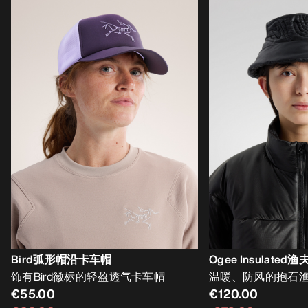
Bird弧形帽沿卡车帽
Ogee Insulated
饰有Bird徽标的轻盈透气卡车帽
温暖、防风的抱石
€55.00
€120.00