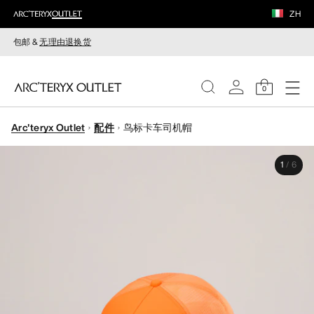
ZH
包邮 &
无理由退换货
0
Arc'teryx Outlet
配件
鸟标卡车司机帽
女装
1
/
6
男装