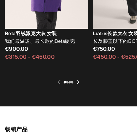
Beta羽绒派克大衣 女装
Liatris长款大衣 女
我们最温暖、最长款的Beta硬壳
长及膝盖以下的GOR
€900.00
€750.00
€315.00
-
€450.00
€450.00
-
€525
畅销产品