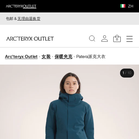
ZH
包邮 &
无理由退换货
0
Arc'teryx Outlet
女装
保暖夹克
Patera派克大衣
女装
1
/
10
男装