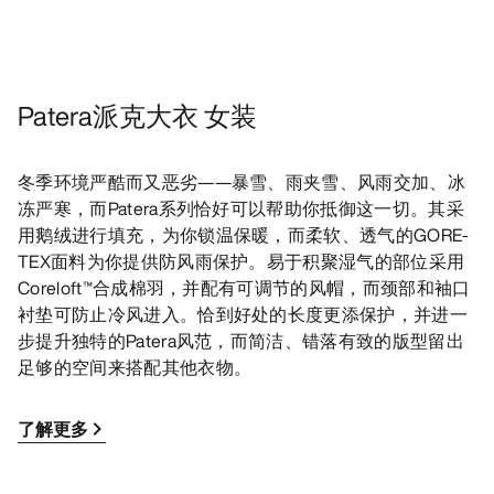
Patera派克大衣 女装
冬季环境严酷而又恶劣——暴雪、雨夹雪、风雨交加、冰
冻严寒，而Patera系列恰好可以帮助你抵御这一切。其采
用鹅绒进行填充，为你锁温保暖，而柔软、透气的GORE-
TEX面料为你提供防风雨保护。易于积聚湿气的部位采用
Coreloft™合成棉羽，并配有可调节的风帽，而颈部和袖口
衬垫可防止冷风进入。恰到好处的长度更添保护，并进一
步提升独特的Patera风范，而简洁、错落有致的版型留出
足够的空间来搭配其他衣物。
了解更多