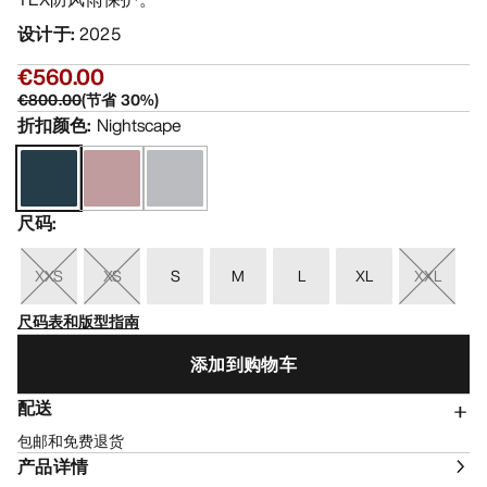
设计于
:
2025
€560.00
€800.00
(
节省
30
%)
折扣颜色
:
Nightscape
尺码
:
XXS
XS
S
M
L
XL
XXL
尺码表和版型指南
添加到购物车
配送
包邮和免费退货
产品详情