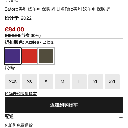
Satoro美利奴羊毛保暖裤旧名Rho美利奴羊毛保暖裤。
设计于
:
2022
€84.00
€120.00
(
节省
30
%)
折扣颜色
:
Azalea / Lt Iola
尺码
:
XXS
XS
S
M
L
XL
XXL
尺码表和版型指南
添加到购物车
配送
包邮和免费退货