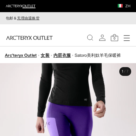
ZH
包邮 &
无理由退换货
0
Arc'teryx Outlet
女装
内层衣服
Satoro美利奴羊毛保暖裤
女装
1
/
7
男装