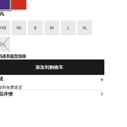
码
:
XXS
XS
S
M
L
XL
XXL
码表和版型指南
添加到购物车
送
邮和免费退货
品详情