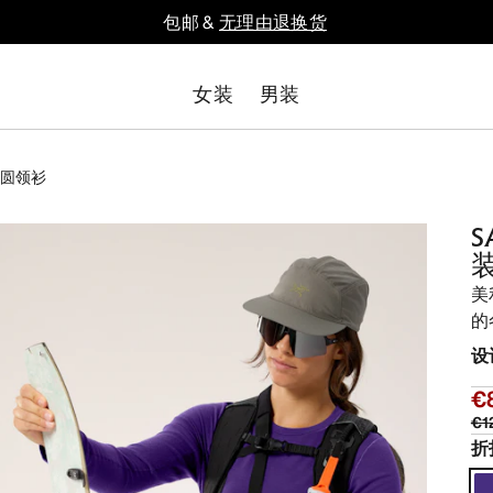
包邮 &
无理由退换货
女装
男装
袖圆领衫
美
的
设
€
€1
折