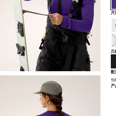
尺
尺
配
包
产