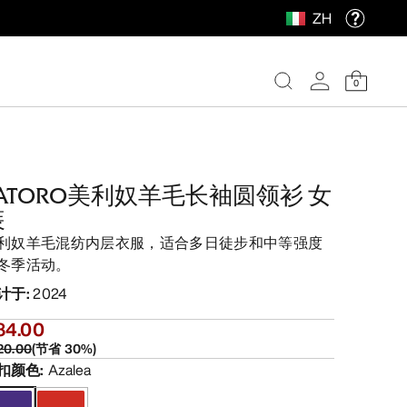
ZH
0
SATORO美利奴羊毛长袖圆领衫 女
装
利奴羊毛混纺内层衣服，适合多日徒步和中等强度
冬季活动。
计于
:
2024
84.00
20.00
(
节省
30
%)
扣颜色
:
Azalea