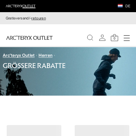
DE
Gratisversand/-
retouren
0
Arc'teryx Outlet
Herren
DAMEN
GRÖSSERE RABATTE
HERREN