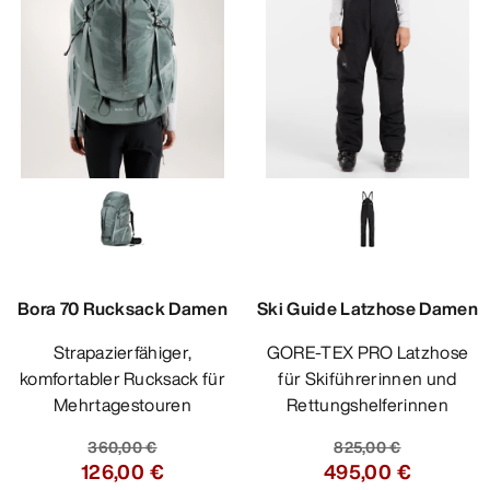
Bora 70 Rucksack Damen
Ski Guide Latzhose Damen
Strapazierfähiger,
GORE-TEX PRO Latzhose
komfortabler Rucksack für
für Skiführerinnen und
Mehrtagestouren
Rettungshelferinnen
360,00 €
825,00 €
126,00 €
495,00 €