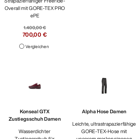
Strapazierfähiger Freeride-
Overall mit GORE-TEX PRO
ePE
1.400,00 €
700,00 €
Vergleichen
Konseal GTX
Alpha Hose Damen
Zustiegsschuh Damen
Leichte, ultrastrapazierfähige
Wasserdichter
GORE-TEX-Hose mit
Zustiegsschuh für
unserem markeneigenen