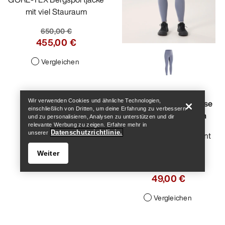
mit viel Stauraum
650,00 €
455,00 €
Vergleichen
Help
Wir verwenden Cookies und ähnliche Technologien,
Essent Warm High Rise
einschließlich von Dritten, um deine Erfahrung zu verbessern
Legging 26" Damen
und zu personalisieren, Analysen zu unterstützen und dir
relevante Werbung zu zeigen. Erfahre mehr in
Datenschutzrichtlinie.
unserer
Unsere wärmste Essent
Legging
Weiter
140,00 €
49,00 €
Vergleichen
Help