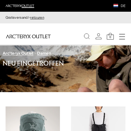
DE
Gratisversand/-
retouren
0
Arc'teryx Outlet
Damen
DAMEN
NEU EINGETROFFEN
HERREN