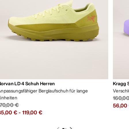
Norvan LD 4 Schuh Herren
Kragg 
npassungsfähiger Berglaufschuh für lange
Verschl
inheiten
160,0
170,00 €
56,00
85,00 €
-
119,00 €