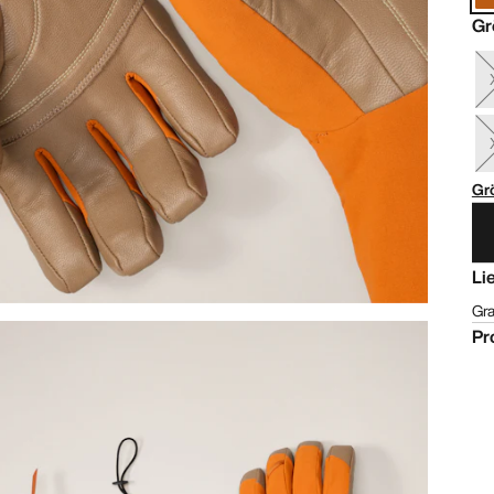
Gr
Gr
Li
Gra
Pr