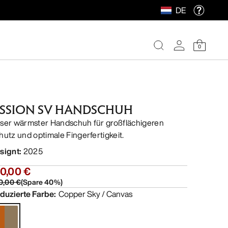
DE
0
ISSION SV HANDSCHUH
ser wärmster Handschuh für großflächigeren
hutz und optimale Fingerfertigkeit.
signt
:
2025
0,00 €
0,00 €
(
Spare
40
%)
duzierte Farbe
:
Copper Sky / Canvas