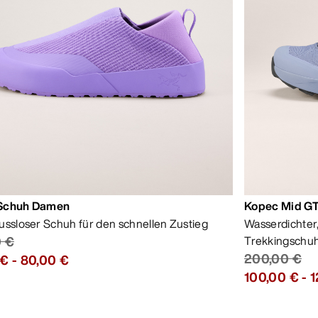
Schuh Damen
Kopec Mid G
ussloser Schuh für den schnellen Zustieg
Wasserdichter
0 €
Trekkingschu
200,00 €
 €
-
80,00 €
100,00 €
-
1