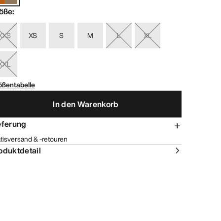
öße
:
XXS
XS
S
M
L
XL
XXL
ößentabelle
In den Warenkorb
eferung
tisversand & -retouren
oduktdetail