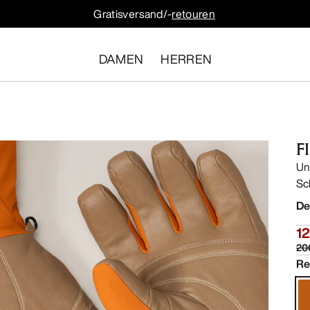
Gratisversand/-
retouren
DAMEN
HERREN
F
Un
Sc
De
12
20
Re