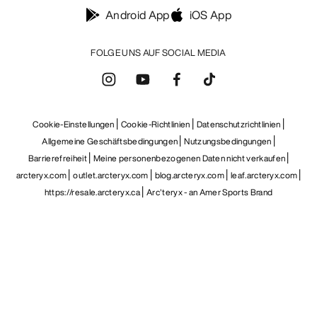
Android App
iOS App
FOLGE UNS AUF SOCIAL MEDIA
Cookie-Einstellungen
Cookie-Richtlinien
Datenschutzrichtlinien
Allgemeine Geschäftsbedingungen
Nutzungsbedingungen
Barrierefreiheit
Meine personenbezogenen Daten nicht verkaufen
arcteryx.com
outlet.arcteryx.com
blog.arcteryx.com
leaf.arcteryx.com
https://resale.arcteryx.ca
Arc'teryx - an Amer Sports Brand