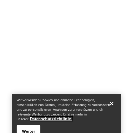
Help
Wir verwenden Cookies und ähnliche Technologien,
einschließlich von Dritten, um deine Erfahrung zu verbessern
und zu personalisieren, Analysen zu unterstützen und dir
relevante Werbung zu zeigen. Erfahre mehr in
Datenschutzrichtlinie.
unserer
Weiter