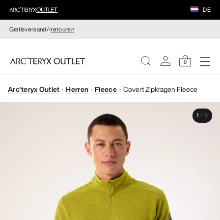
DE
Gratisversand/-
retouren
0
Arc'teryx Outlet
Herren
Fleece
Covert Zipkragen Fleece
DAMEN
1
/
6
HERREN