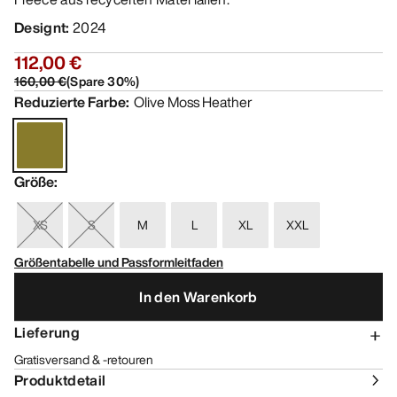
Designt
:
2024
112,00 €
160,00 €
(
Spare
30
%)
Reduzierte Farbe
:
Olive Moss Heather
Größe
:
XS
S
M
L
XL
XXL
Größentabelle und Passformleitfaden
In den Warenkorb
Lieferung
Gratisversand & -retouren
Produktdetail