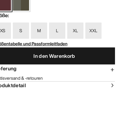
öße
:
XS
S
M
L
XL
XXL
ößentabelle und Passformleitfaden
In den Warenkorb
eferung
tisversand & -retouren
oduktdetail