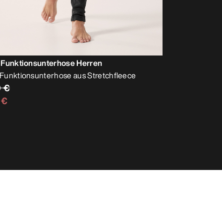
 Funktionsunterhose Herren
unktionsunterhose aus Stretchfleece
0 €
 €