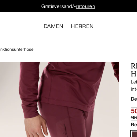
Gratisversand/-
retouren
DAMEN
HERREN
unktionsunterhose
R
H
Le
in
De
5
10
Re