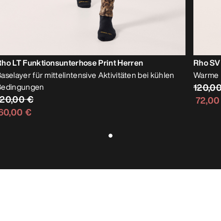
ho LT Funktionsunterhose Print Herren
Rho SV
aselayer für mittelintensive Aktivitäten bei kühlen
Warme F
Bedingungen
120,0
120,00 €
72,00
60,00 €