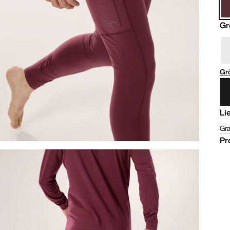
Gr
Gr
Li
Gra
Pr