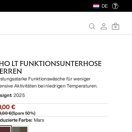
DE
0
HO LT FUNKTIONSUNTERHOSE
ERREN
istungsstarke Funktionswäsche für weniger
tensive Aktivitäten bei niedrigen Temperaturen.
signt
:
2025
0,00 €
0,00 €
(
Spare
50
%)
duzierte Farbe
:
Mars