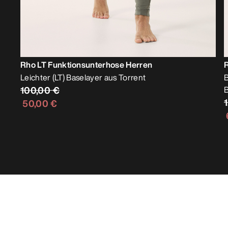
Rho LT Funktionsunterhose Herren
R
Leichter (LT) Baselayer aus Torrent
B
100,00 €
50,00 €
Bestseller