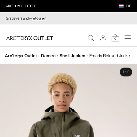
DE
Gratisversand/-
retouren
0
Arc'teryx Outlet
Damen
Shell Jacken
Emaris Relaxed Jacke
DAMEN
1
/
9
HERREN