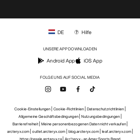
DE
Hilfe
UNSERE APP DOWNLOADEN
Android App
iOS App
FOLGE UNS AUF SOCIAL MEDIA
Cookie-Einstellungen
Cookie-Richtlinien
Datenschutzrichtlinien
Allgemeine Geschäftsbedingungen
Nutzungsbedingungen
Barrierefreiheit
Meine personenbezogenen Daten nicht verkaufen
arcteryx.com
outlet.arcteryx.com
blog.arcteryx.com
leaf.arcteryx.com
https://resale.arcteryx.ca
Arc'teryx - an Amer Sports Brand