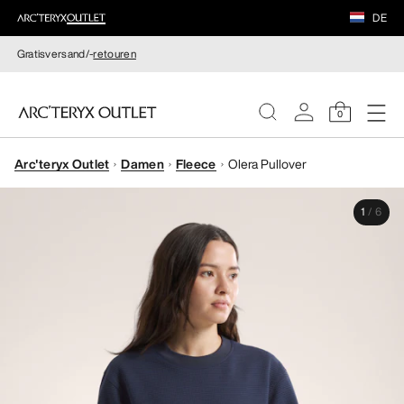
DE
Gratisversand/-
retouren
0
Arc'teryx Outlet
Damen
Fleece
Olera Pullover
DAMEN
1
/
6
HERREN