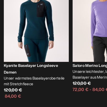
Kyanite Baselayer Longsleeve
Satoro Merino Lo
Unsere leichtester, 
Damen
Baselayer aus Meri
Unser wärmstes Baselayeroberteile
120,00 €
mit Stretchfleece
72,00 €
-
84,00 
120,00 €
84,00 €