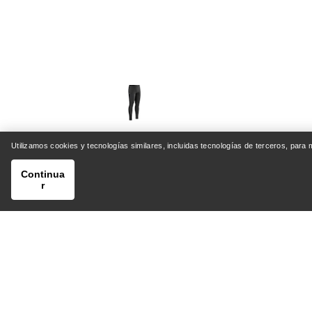
Utilizamos cookies y tecnologías similares, incluidas tecnologías de terceros, para
Mallas Rho SV Hombre
Chaqu
Continua
r
Mallas cálidas de primera capa con
Chaqueta freeride a prueba de mal
forro polar elástico
72,00 €
120,00 €
Compare