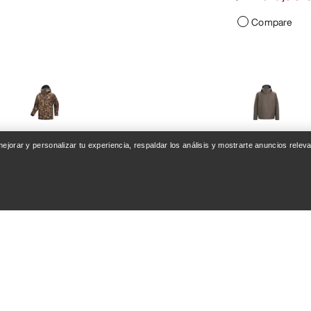
Compare
VEILANCE
 mejorar y personalizar tu experiencia, respaldar los análisis y mostrarte anuncios rel
eta Sabre Print Hombre
Chaqueta Diode Ho
Chaqueta hardshell elegante de
tiempo
estilo urbano
280,00 €
800,00 €
630,00 
900,00 €
Compare
Compare