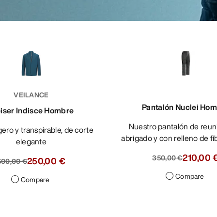
VEILANCE
Pantalón Nuclei Ho
éiser Indisce Hombre
Nuestro pantalón de reunión más
abrigado y con relleno de fi
elegante
210,00 
350,00 €
250,00 €
500,00 €
Compare
Compare