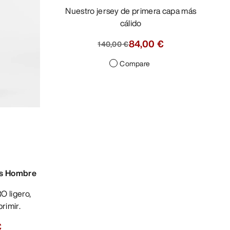
Nuestro jersey de primera capa más
cálido
84,00 €
140,00 €
Compare
os Hombre
rimir.
€