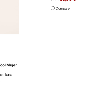
Compare
ool Mujer
s