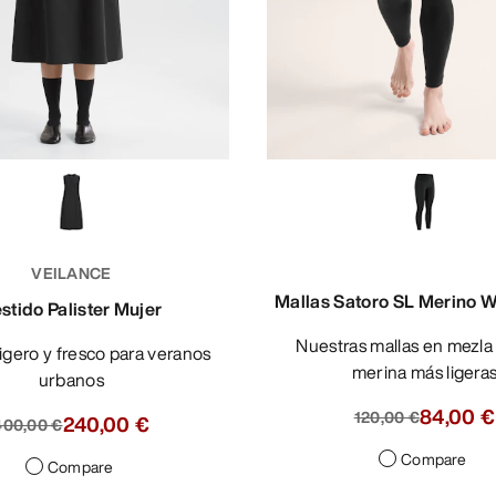
VEILANCE
Mallas Satoro SL Merino W
stido Palister Mujer
Nuestras mallas en mezla de lana
merina más ligera
urbanos
84,00 €
120,00 €
240,00 €
400,00 €
Compare
Compare