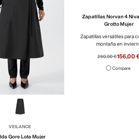
Zapatillas Norvan 4 Niv
Grotto Mujer
Zapatillas versátiles para correr por
montaña en invier
156,00 
260,00 €
Compare
VEILANCE
lda Gore Lota Mujer