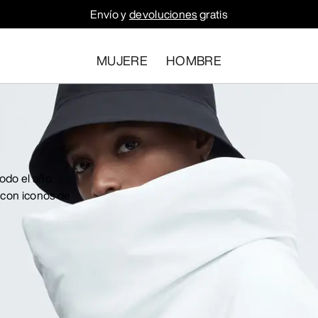
Envío y
devoluciones
gratis
MUJERE
HOMBRE
odo el año
 con iconos de