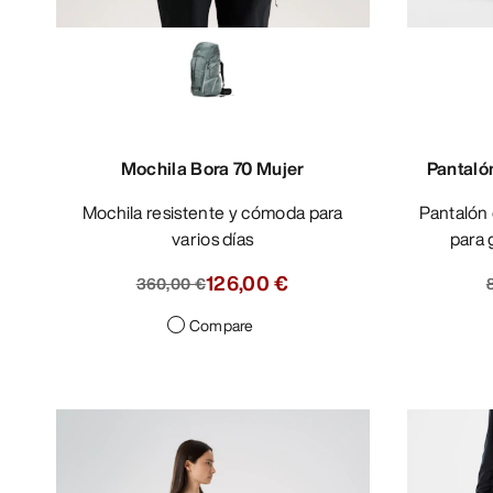
Mochila Bora 70 Mujer
Pantaló
Mochila resistente y cómoda para
Pantalón de peto en GORE-TEX PRO
varios días
para 
126,00 €
360,00 €
Compare