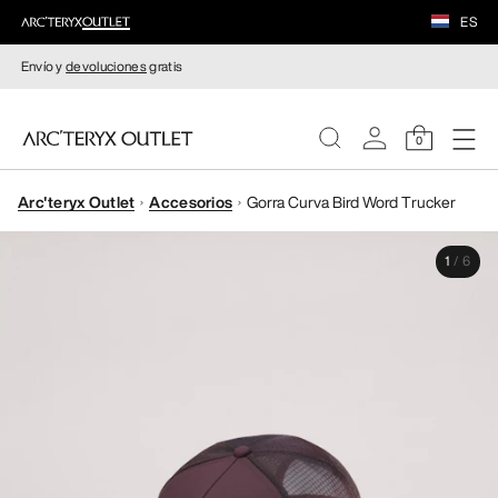
ES
Envío y
devoluciones
gratis
0
Arc'teryx Outlet
Accesorios
Gorra Curva Bird Word Trucker
MUJERE
1
/
6
HOMBRE