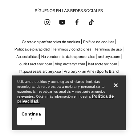
SÍGUENOS EN LAS REDES SOCIALES
Centro de preferencias de cookies
Política de cookies
Política de privacidad
Términos y condiciones
Términos de uso
Accesibilidad
No vender mis datos personales
arcteryx.com
outlet.arcteryx.com
blog.arcteryx.com
leaf.arcteryx.com
Help
https://resale.arcteryx.ca
Arc'teryx - an Amer Sports Brand
Utilizamos cookies y tecnologías similares, incluidas
tecnologías de terceros, para mejorar y personalizar tu
experiencia, respaldar los análisis y mostrarte anuncios
Política de
relevantes. Obtén más información en nuestra
privacidad.
Continua
r