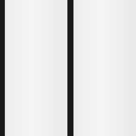
150,00 €
90,00 €
Guantes Rho
Guantes interiores sintéticos, que
aíslan de la humedad, para usos
multiactividad.
40,00 €
24,00 €