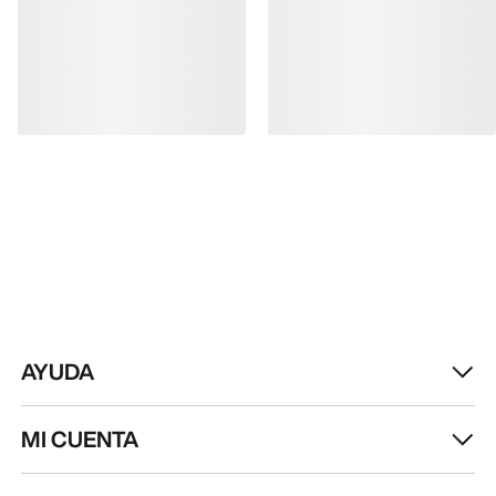
AYUDA
MI CUENTA
LAVA Y REPARA
RECIBE TU DOSIS SEMANAL DE
AVENTURA
Recibe actualizaciones sobre lanzamientos de