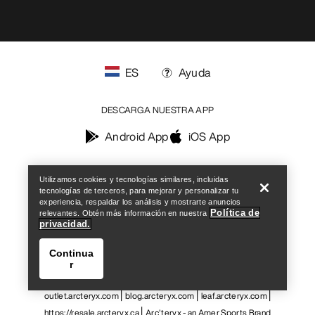
SÍGUENOS EN LAS REDES SOCIALES
Centro de preferencias de cookies
Política de cookies
Política de privacidad
Términos y condiciones
Términos de uso
Accesibilidad
No vender mis datos personales
arcteryx.com
Help
outlet.arcteryx.com
blog.arcteryx.com
leaf.arcteryx.com
https://resale.arcteryx.ca
Arc'teryx - an Amer Sports Brand
Utilizamos cookies y tecnologías similares, incluidas
tecnologías de terceros, para mejorar y personalizar tu
experiencia, respaldar los análisis y mostrarte anuncios
Política de
relevantes. Obtén más información en nuestra
privacidad.
Continua
r