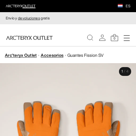
ES
Envío y
devoluciones
gratis
0
Arc'teryx Outlet
Accesorios
Guantes Fission SV
MUJERE
1
/
4
HOMBRE