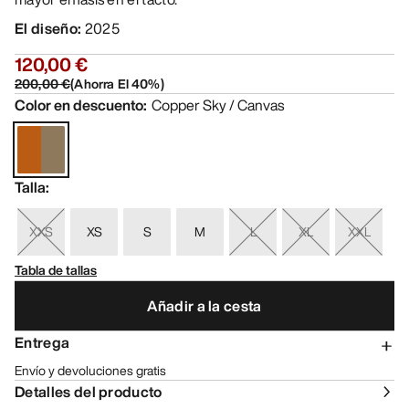
El diseño
:
2025
120,00 €
200,00 €
(
Ahorra El
40
%)
Color en descuento
:
Copper Sky / Canvas
Talla
:
XXS
XS
S
M
L
XL
XXL
Tabla de tallas
Añadir a la cesta
Entrega
Envío y devoluciones gratis
Detalles del producto