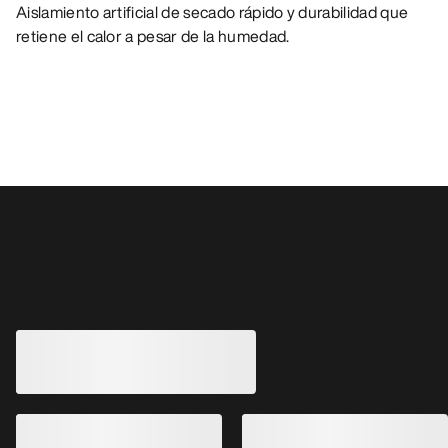
Aislamiento artificial de secado rápido y durabilidad que
retiene el calor a pesar de la humedad.
También pueden gustarle
Guantes Venta GT
Guantes térmicos i
transpirables para 