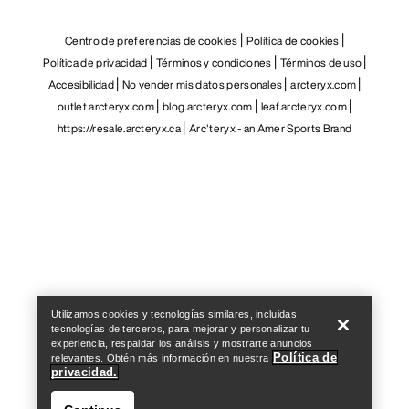
Centro de preferencias de cookies
Política de cookies
Política de privacidad
Términos y condiciones
Términos de uso
Accesibilidad
No vender mis datos personales
arcteryx.com
outlet.arcteryx.com
blog.arcteryx.com
leaf.arcteryx.com
https://resale.arcteryx.ca
Arc'teryx - an Amer Sports Brand
Help
Utilizamos cookies y tecnologías similares, incluidas
tecnologías de terceros, para mejorar y personalizar tu
experiencia, respaldar los análisis y mostrarte anuncios
Política de
relevantes. Obtén más información en nuestra
privacidad.