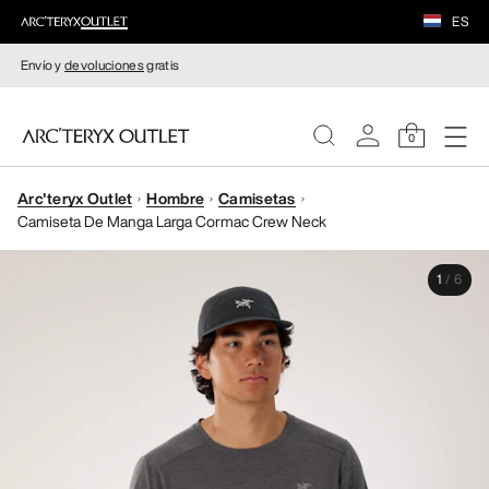
ES
Envío y
devoluciones
gratis
0
Arc'teryx Outlet
Hombre
Camisetas
MUJERE
Camiseta De Manga Larga Cormac Crew Neck
HOMBRE
1
/
6