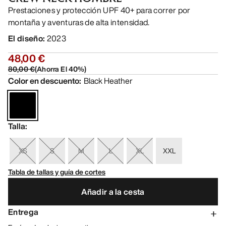
Prestaciones y protección UPF 40+ para correr por
montaña y aventuras de alta intensidad.
El diseño
:
2023
48,00 €
80,00 €
(
Ahorra El
40
%)
Color en descuento
:
Black Heather
Talla
:
XS
S
M
L
XL
XXL
Tabla de tallas y guía de cortes
Añadir a la cesta
Entrega