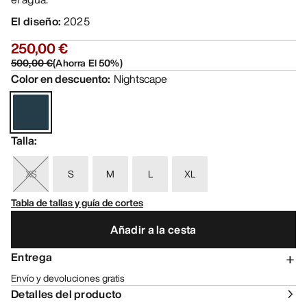
El diseño
:
2025
250,00 €
500,00 €
(
Ahorra El
50
%)
Color en descuento
:
Nightscape
Talla
:
XS
S
M
L
XL
Tabla de tallas y guía de cortes
Añadir a la cesta
Entrega
Envío y devoluciones gratis
Detalles del producto