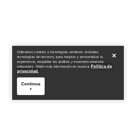
Help
Utilizamos cookies y tecnologías similares, incluidas
tecnologías de terceros, para mejorar y personalizar tu
experiencia, respaldar los análisis y mostrarte anuncios
Política de
relevantes. Obtén más información en nuestra
privacidad.
Continua
r
Help