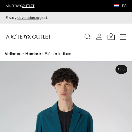
ES
Envío y
devoluciones
gratis
0
Veilance
Hombre
Bléiser Indisce
MUJERE
1
/
8
HOMBRE