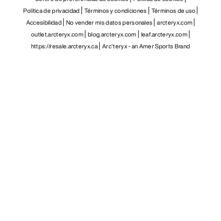
Política de privacidad
Términos y condiciones
Términos de uso
Accesibilidad
No vender mis datos personales
arcteryx.com
outlet.arcteryx.com
blog.arcteryx.com
leaf.arcteryx.com
https://resale.arcteryx.ca
Arc'teryx - an Amer Sports Brand