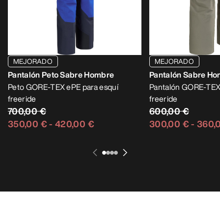
MEJORADO
MEJORADO
Pantalón Peto Sabre Hombre
Pantalón Sabre H
Peto GORE-TEX ePE para esquí
Pantalón GORE-TEX 
freeride
freeride
700,00 €
600,00 €
350,00 €
-
420,00 €
300,00 €
-
360,