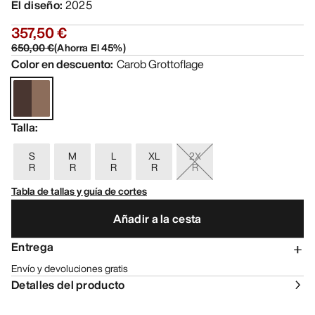
El diseño
:
2025
357,50 €
650,00 €
(
Ahorra El
45
%)
Color en descuento
:
Carob Grottoflage
Talla
:
S
M
L
XL
2X
R
R
R
R
R
Tabla de tallas y guía de cortes
Añadir a la cesta
Entrega
Envío y devoluciones gratis
Detalles del producto