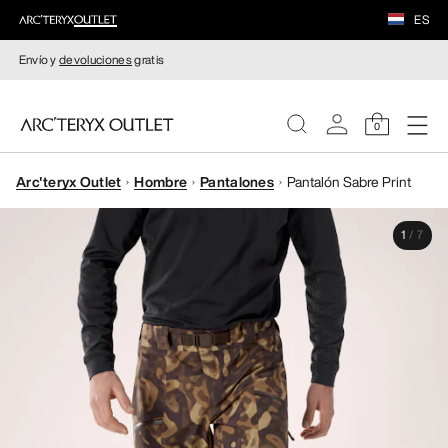
ES
Envío y
devoluciones
gratis
0
Arc'teryx Outlet
Hombre
Pantalones
Pantalón Sabre Print
MUJERE
1
/
7
HOMBRE