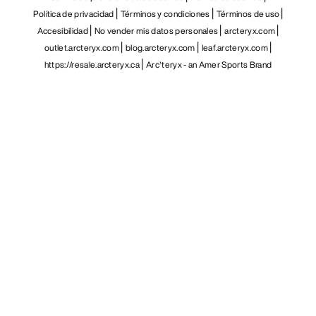
ES
Ayuda
DESCARGA NUESTRA APP
Android App
iOS App
SÍGUENOS EN LAS REDES SOCIALES
Centro de preferencias de cookies
Política de cookies
Política de privacidad
Términos y condiciones
Términos de uso
Accesibilidad
No vender mis datos personales
arcteryx.com
outlet.arcteryx.com
blog.arcteryx.com
leaf.arcteryx.com
https://resale.arcteryx.ca
Arc'teryx - an Amer Sports Brand