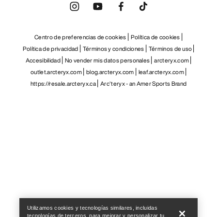
Centro de preferencias de cookies
Política de cookies
Política de privacidad
Términos y condiciones
Términos de uso
Accesibilidad
No vender mis datos personales
arcteryx.com
outlet.arcteryx.com
blog.arcteryx.com
leaf.arcteryx.com
https://resale.arcteryx.ca
Arc'teryx - an Amer Sports Brand
Help
Utilizamos cookies y tecnologías similares, incluidas
tecnologías de terceros, para mejorar y personalizar tu