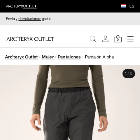
ES
Envío y
devoluciones
gratis
0
Arc'teryx Outlet
Mujer
Pantalones
Pantalón Alpha
MUJERE
1
/
8
HOMBRE