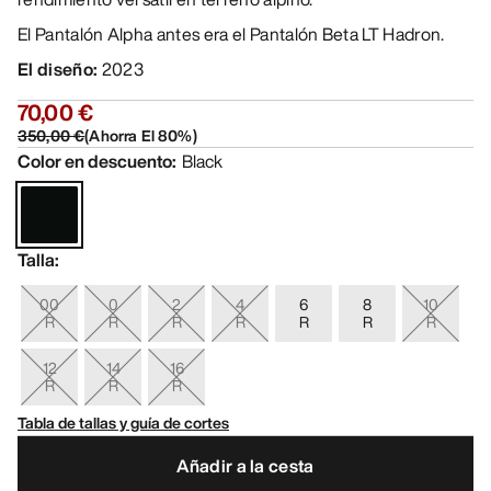
El Pantalón Alpha antes era el Pantalón Beta LT Hadron.
El diseño
:
2023
70,00 €
350,00 €
(
Ahorra El
80
%)
Color en descuento
:
Black
Talla
:
00
0
2
4
6
8
10
R
R
R
R
R
R
R
12
14
16
R
R
R
Tabla de tallas y guía de cortes
Añadir a la cesta