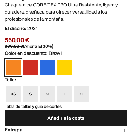
Chaqueta de GORE-TEX PRO Ultra Resistente, ligera y
duradera, diseñada para ofrecer versatilidad a los
profesionales de la montaña.
El diseño
:
2021
560,00 €
800,00 €
(
Ahorra El
30
%)
Color en descuento
:
Blaze II
Talla
:
XS
S
M
L
XL
Tabla de tallas y guía de cortes
Añadir a la cesta
Entrega