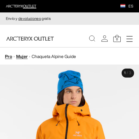
ES
Envío y
devoluciones
gratis
0
Pro
Mujer
Chaqueta Alpine Guide
MUJERE
1
/
3
HOMBRE