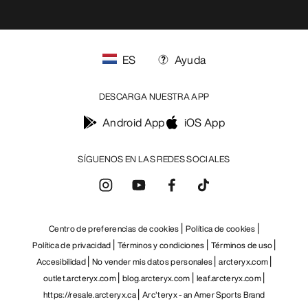
ES
Ayuda
DESCARGA NUESTRA APP
Android App
iOS App
SÍGUENOS EN LAS REDES SOCIALES
Centro de preferencias de cookies
Política de cookies
Política de privacidad
Términos y condiciones
Términos de uso
Accesibilidad
No vender mis datos personales
arcteryx.com
outlet.arcteryx.com
blog.arcteryx.com
leaf.arcteryx.com
https://resale.arcteryx.ca
Arc'teryx - an Amer Sports Brand