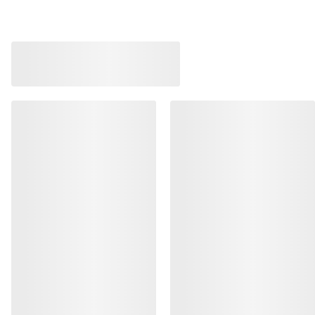
Kragg Shoe Hombre
Zapatilla Norvan 
Zapatilla sin cordones, para
Zapatilla para corre
aproximaciones rápidas
170,00 €