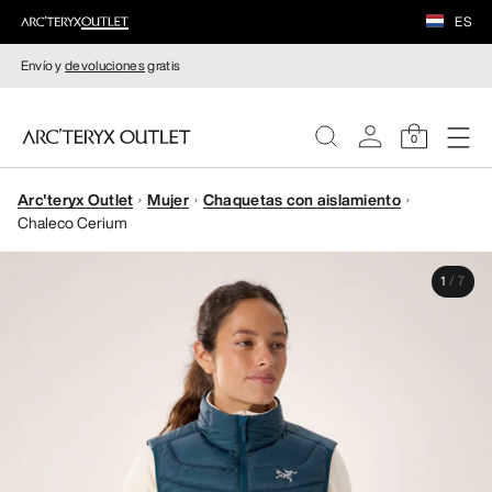
ES
Envío y
devoluciones
gratis
0
Arc'teryx Outlet
Mujer
Chaquetas con aislamiento
MUJERE
Chaleco Cerium
HOMBRE
1
/
7