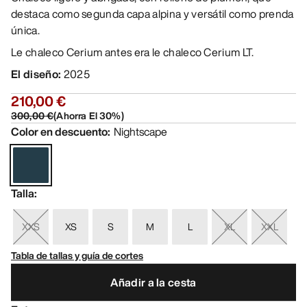
destaca como segunda capa alpina y versátil como prenda
única.
Le chaleco Cerium antes era le chaleco Cerium LT.
El diseño
:
2025
210,00 €
300,00 €
(
Ahorra El
30
%)
Color en descuento
:
Nightscape
Talla
:
XXS
XS
S
M
L
XL
XXL
Tabla de tallas y guía de cortes
Añadir a la cesta