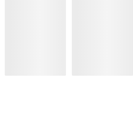
160,00 €
85,00 €
-
119,00
56,00 €
-
80,00 €
AYUDA
MI CUENTA
LAVA Y REPARA