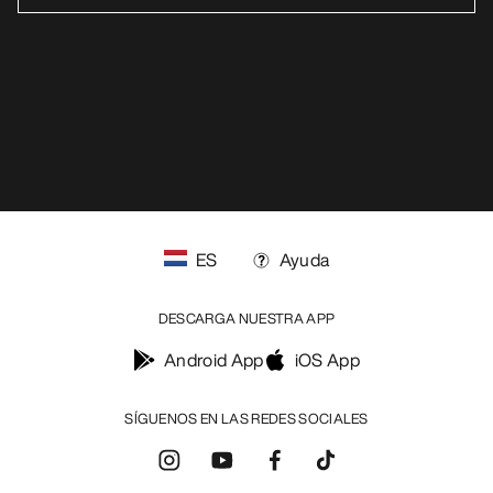
ES
Ayuda
DESCARGA NUESTRA APP
Android App
iOS App
SÍGUENOS EN LAS REDES SOCIALES
Centro de preferencias de cookies
Política de cookies
Política de privacidad
Términos y condiciones
Términos de uso
Accesibilidad
No vender mis datos personales
arcteryx.com
outlet.arcteryx.com
blog.arcteryx.com
leaf.arcteryx.com
https://resale.arcteryx.ca
Arc'teryx - an Amer Sports Brand