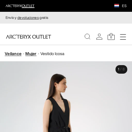
ES
Envío y
devoluciones
gratis
0
Veilance
Mujer
Vestido Icosa
MUJERE
1
/
8
HOMBRE