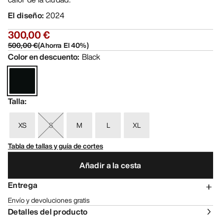
El diseño
:
2024
300,00 €
500,00 €
(
Ahorra El
40
%)
Color en descuento
:
Black
Talla
:
XS
S
M
L
XL
Tabla de tallas y guía de cortes
Añadir a la cesta
Entrega
Envío y devoluciones gratis
Detalles del producto