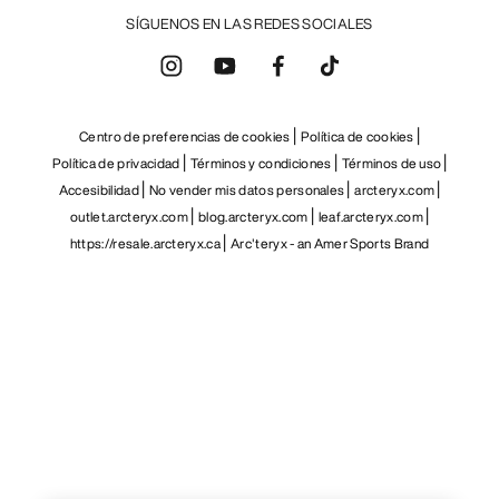
SÍGUENOS EN LAS REDES SOCIALES
Centro de preferencias de cookies
Política de cookies
Política de privacidad
Términos y condiciones
Términos de uso
Accesibilidad
No vender mis datos personales
arcteryx.com
outlet.arcteryx.com
blog.arcteryx.com
leaf.arcteryx.com
https://resale.arcteryx.ca
Arc'teryx - an Amer Sports Brand
Help