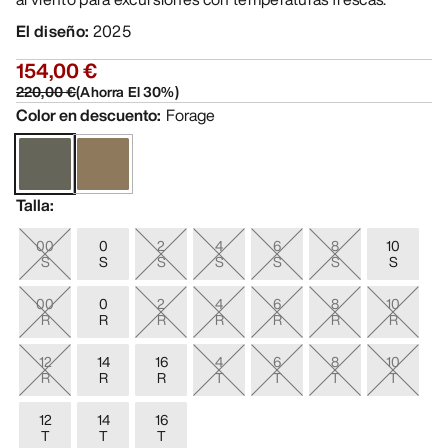
El diseño
:
2025
154,00 €
220,00 €
(
Ahorra El
30
%)
Color en descuento
:
Forage
Talla
:
00
0
2
4
6
8
10
S
S
S
S
S
S
S
00
0
2
4
6
8
10
R
R
R
R
R
R
R
12
14
16
4
6
8
10
R
R
R
T
T
T
T
12
14
16
T
T
T