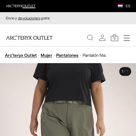
ES
Envío y
devoluciones
gratis
0
Arc'teryx Outlet
Mujer
Pantalones
Pantalón Nia
MUJERE
1
/
7
HOMBRE