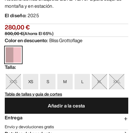
montaña y en estación.
El diseño
:
2025
280,00 €
800,00 €
(
Ahorra El
65
%)
Color en descuento
:
Bliss Grottoflage
Talla
:
XXS
XS
S
M
L
XL
XXL
Tabla de tallas y guía de cortes
Añadir a la cesta
Entrega
Envío y devoluciones gratis