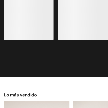
Kragg Shoe Hombre
Zapatilla Norvan 
Zapatilla sin cordones, para
Zapatilla para corre
aproximaciones rápidas
170,00 €
160,00 €
85,00 €
-
119,00
56,00 €
-
80,00 €