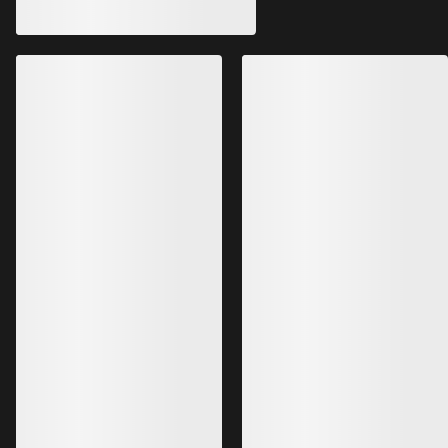
Chaqueta Sentinel Mujer
Chaqueta Rush Mu
Duradera chaqueta GORE-TEX ePE
Chaqueta para muje
para freeride
esquí y snowboard f
750,00 €
800,00 €
375,00 €
-
450,00 €
480,00 €
Lo más vendido