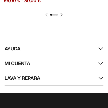
productos, ofertas exclusivas, eventos y mucho
más, directamente en tu bandeja de entrada.
ES
Ayuda
DESCARGA NUESTRA APP
Android App
iOS App