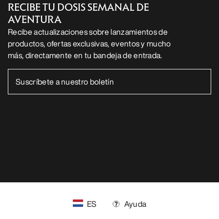
SÍGUENOS EN LAS REDES SOCIALES
Centro de preferencias de cookies
Política de cookies
Política de privacidad
Términos y condiciones
Términos de uso
Accesibilidad
No vender mis datos personales
arcteryx.com
outlet.arcteryx.com
blog.arcteryx.com
leaf.arcteryx.com
https://resale.arcteryx.ca
Arc'teryx - an Amer Sports Brand