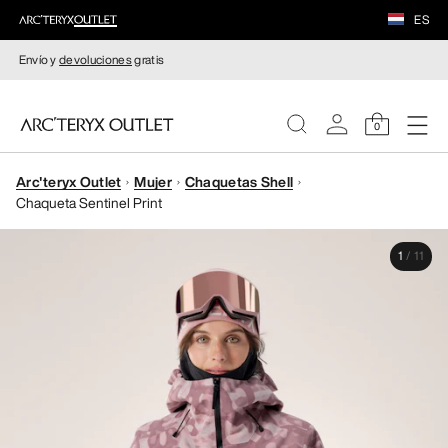
ES
Envío y
devoluciones
gratis
0
Arc'teryx Outlet
Mujer
Chaquetas Shell
MUJERE
Chaqueta Sentinel Print
HOMBRE
1
/
11