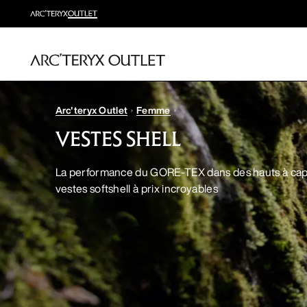
Arc'teryx Outlet
Femme
VESTES SHELL
La performance du GORE-TEX dans des hauts à cap
vestes softshell à prix incroyables