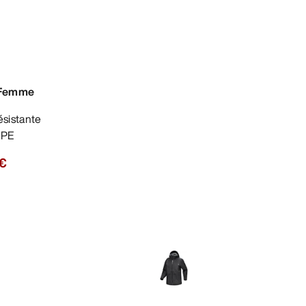
 Femme
ePE
 €