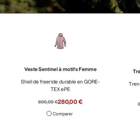
Veste Sentinel à motifs Femme
Tr
Shell de freeride durable en GORE-
Trench ultraléger à la coupe
TEX ePE
280,00 €
800,00 €
Comparer