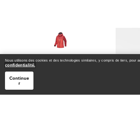
Veste confectionnée entièrement en
GORE-
Nous utilisons des cookies et des technologies similaires, y compris de tiers, pour 
confidentialité.
Continue
r
Veste Alpha Femme
Veste hardshell légère et résistante
pour les ascensions alpines
490,00 €
700,00 €