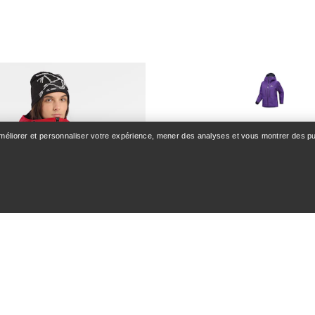
TEX PRO, exclusive aux
professionnels.
647,50 €
990,00 €
Comparer
améliorer et personnaliser votre expérience, mener des analyses et vous montrer des pub
Veste Alpha SV Fe
Veste hardshell pour affronter les
conditions extrêmes en 
630,00 
900,00 €