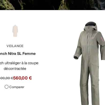
VEILANCE
ench Nitra SL Femme
décontractée
560,00 €
800,00 €
Comparer