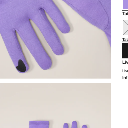
Tai
Tab
Li
Liv
In