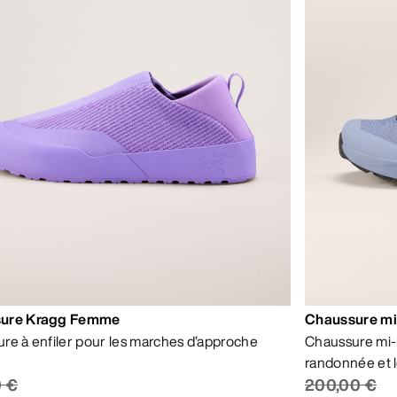
ure Kragg Femme
Chaussure m
re à enfiler pour les marches d’approche
Chaussure mi-
randonnée et l
0 €
200,00 €