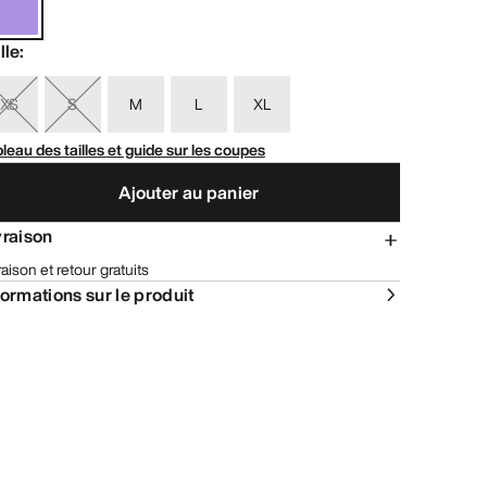
lle
:
XS
S
M
L
XL
leau des tailles et guide sur les coupes
Ajouter au panier
vraison
raison et retour gratuits
formations sur le produit