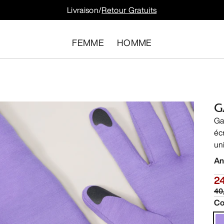
Livraison/
Retour Gratuits
FEMME
HOMME
G
Ga
éc
un
An
2
40
Co