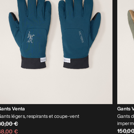
Gants Venta
Gants 
ants légers, respirants et coupe-vent
Gants d
80,00 €
imperm
150,0
48,00 €