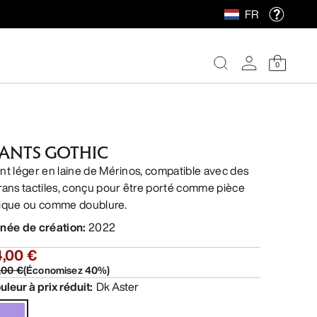
FR
0
ANTS GOTHIC
nt léger en laine de Mérinos, compatible avec des
rans tactiles, conçu pour être porté comme pièce
ique ou comme doublure.
née de création
:
2022
4,00 €
,00 €
(
Économisez
40
%)
uleur à prix réduit
:
Dk Aster