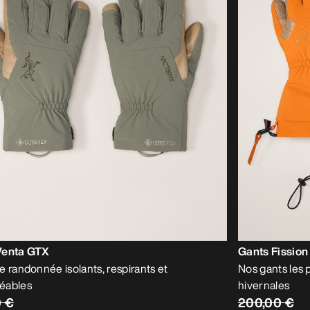
Venta GTX
Gants Fission
e randonnée isolants, respirants et
Nos gants les 
éables
hivernales
0 €
200,00 €