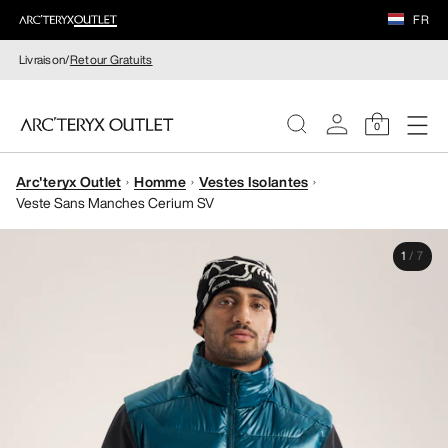
FR
Livraison/
Retour Gratuits
0
Arc'teryx Outlet
Homme
Vestes Isolantes
FEMME
Veste Sans Manches Cerium SV
HOMME
1
/
7