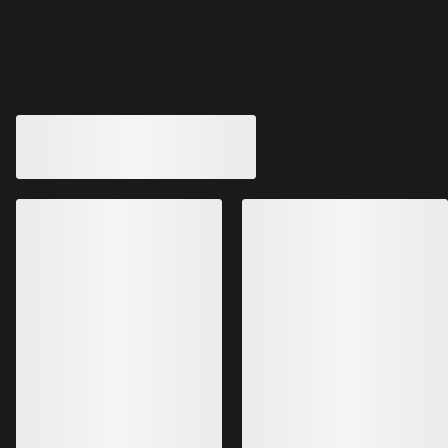
Vous aimerez peut-être aussi
Veste à capuche Atom SL Homme
Veste isolante Ra
La veste à capuche Atom la plus
légère, idéale pour les activités
Veste en GORE-TEX 
intenses
Coreloft™
260,00 €
650,00 €
182,00 €
455,00 €