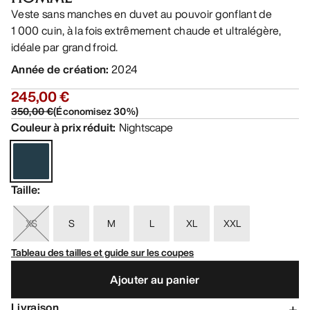
Veste sans manches en duvet au pouvoir gonflant de
1 000 cuin, à la fois extrêmement chaude et ultralégère,
idéale par grand froid.
Année de création
:
2024
245,00 €
350,00 €
(
Économisez
30
%)
Couleur à prix réduit
:
Nightscape
Taille
:
XS
S
M
L
XL
XXL
Tableau des tailles et guide sur les coupes
Ajouter au panier
Livraison