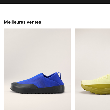
Chaussure à enfiler pour les marches
Chaussure adaptable
d’approche rapides
courses de trail en
160,00 €
distance
170,00 €
56,00 €
-
80,00 €
85,00 €
-
119,00
AIDE
MON COMPTE
LAVAGE ET RÉPARATION