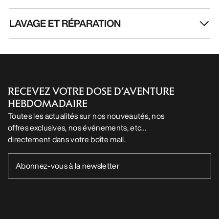
FR
Aide
TÉLÉCHARGEZ NOTRE APPLI
Appli Android
Appli iOS
SUIVEZ-NOUS SUR LES RÉSEAUX SOCIAUX
Vos préférences en matière de cookies
Politique en matière de cookies
Politique de confidentialité
Conditions générales
Conditions d’utilisation
Accessibilité
Ne revendez pas mes données personnelles
arcteryx.com
outlet.arcteryx.com
blog.arcteryx.com
leaf.arcteryx.com
https://resale.arcteryx.ca
Arc'teryx - an Amer Sports Brand