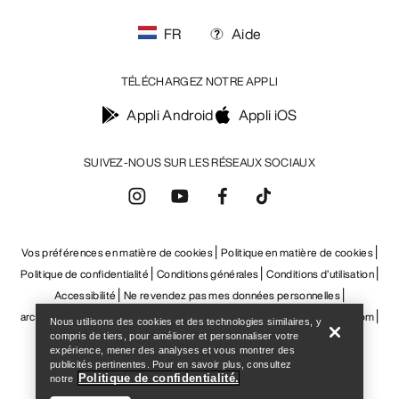
FR
Aide
TÉLÉCHARGEZ NOTRE APPLI
Appli Android
Appli iOS
SUIVEZ-NOUS SUR LES RÉSEAUX SOCIAUX
Vos préférences en matière de cookies
Politique en matière de cookies
Politique de confidentialité
Conditions générales
Conditions d’utilisation
Help
Accessibilité
Ne revendez pas mes données personnelles
arcteryx.com
outlet.arcteryx.com
blog.arcteryx.com
leaf.arcteryx.com
Nous utilisons des cookies et des technologies similaires, y
https://resale.arcteryx.ca
Arc'teryx - an Amer Sports Brand
compris de tiers, pour améliorer et personnaliser votre
expérience, mener des analyses et vous montrer des
publicités pertinentes. Pour en savoir plus, consultez
Politique de confidentialité.
notre