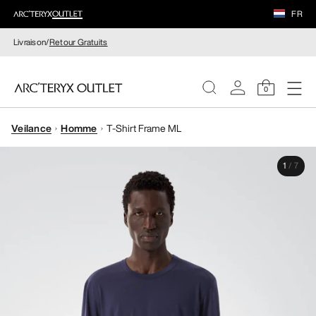
FR
Livraison/
Retour Gratuits
0
Veilance
Homme
T-Shirt Frame ML
FEMME
1
/
7
HOMME