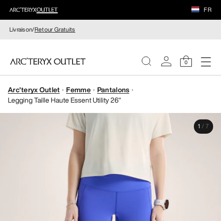
FR
Livraison/
Retour Gratuits
0
Arc'teryx Outlet
Femme
Pantalons
FEMME
Legging Taille Haute Essent Utility 26"
HOMME
1
/
7