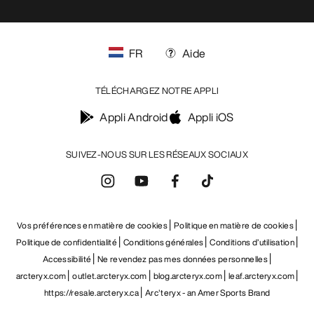
FR
Aide
TÉLÉCHARGEZ NOTRE APPLI
Appli Android
Appli iOS
SUIVEZ-NOUS SUR LES RÉSEAUX SOCIAUX
Vos préférences en matière de cookies
Politique en matière de cookies
Politique de confidentialité
Conditions générales
Conditions d’utilisation
Accessibilité
Ne revendez pas mes données personnelles
arcteryx.com
outlet.arcteryx.com
blog.arcteryx.com
leaf.arcteryx.com
https://resale.arcteryx.ca
Arc'teryx - an Amer Sports Brand