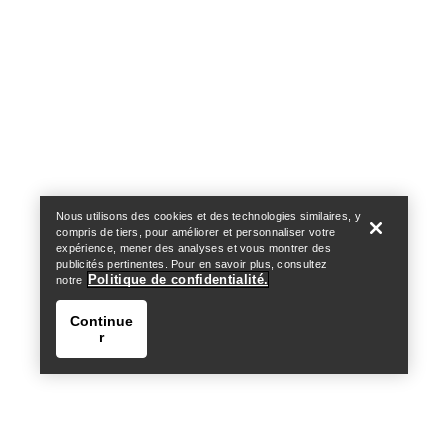
Help
Nous utilisons des cookies et des technologies similaires, y
compris de tiers, pour améliorer et personnaliser votre
expérience, mener des analyses et vous montrer des
publicités pertinentes. Pour en savoir plus, consultez
Politique de confidentialité.
notre
Continue
r