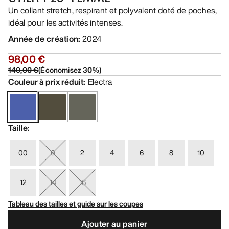
Un collant stretch, respirant et polyvalent doté de poches,
idéal pour les activités intenses.
Année de création
:
2024
98,00 €
140,00 €
(
Économisez
30
%)
Couleur à prix réduit
:
Electra
Taille
:
00
0
2
4
6
8
10
12
14
16
Tableau des tailles et guide sur les coupes
Ajouter au panier