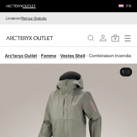
FR
Livraison/
Retour Gratuits
0
Arc'teryx Outlet
Femme
Vestes Shell
Combinaison Incendia
FEMME
1
/
2
HOMME