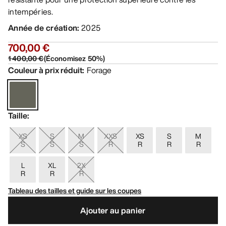
intempéries.
Année de création
:
2025
700,00 €
1 400,00 €
(
Économisez
50
%)
Couleur à prix réduit
:
Forage
Taille
:
XS
S
M
XXS
XS
S
M
S
S
S
R
R
R
R
L
XL
2X
R
R
R
Tableau des tailles et guide sur les coupes
Ajouter au panier