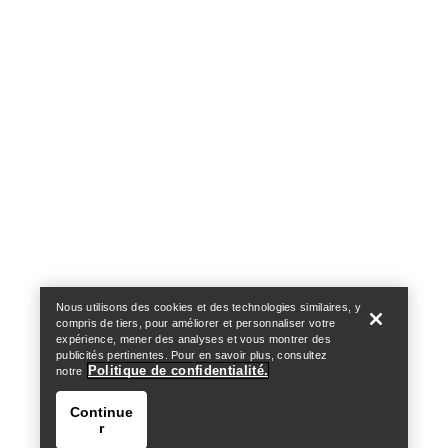
Help
Nous utilisons des cookies et des technologies similaires, y
compris de tiers, pour améliorer et personnaliser votre
expérience, mener des analyses et vous montrer des
publicités pertinentes. Pour en savoir plus, consultez
Politique de confidentialité.
notre
Continue
r