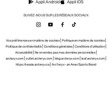
Appli Android
Appli iOS
SUIVEZ-NOUS SUR LES RÉSEAUX SOCIAUX
Vos préférences en matière de cookies
Politique en matière de cookies
Politique de confidentialité
Conditions générales
Conditions d’utilisation
Accessibilité
Ne revendez pas mes données personnelles
arcteryx.com
outlet.arcteryx.com
blog.arcteryx.com
leaf.arcteryx.com
https://resale.arcteryx.ca
Arc'teryx - an Amer Sports Brand