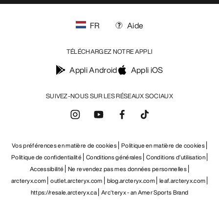
FR
Aide
TÉLÉCHARGEZ NOTRE APPLI
Appli Android
Appli iOS
SUIVEZ-NOUS SUR LES RÉSEAUX SOCIAUX
Vos préférences en matière de cookies
Politique en matière de cookies
Politique de confidentialité
Conditions générales
Conditions d’utilisation
Accessibilité
Ne revendez pas mes données personnelles
arcteryx.com
outlet.arcteryx.com
blog.arcteryx.com
leaf.arcteryx.com
https://resale.arcteryx.ca
Arc'teryx - an Amer Sports Brand