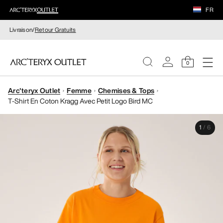
FR
Livraison/
Retour Gratuits
0
Arc'teryx Outlet
Femme
Chemises & Tops
FEMME
T-Shirt En Coton Kragg Avec Petit Logo Bird MC
HOMME
1
/
6