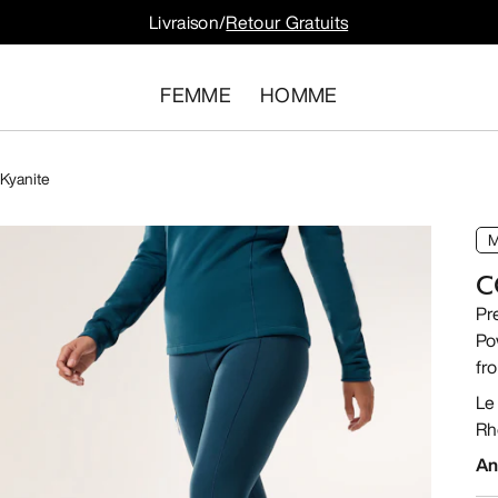
Livraison/
Retour Gratuits
FEMME
HOMME
 Kyanite
M
C
Pr
Po
fro
Le
Rh
An