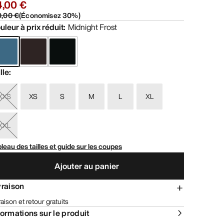
4,00 €
0,00 €
(
Économisez
30
%)
uleur à prix réduit
:
Midnight Frost
lle
:
XXS
XS
S
M
L
XL
XXL
leau des tailles et guide sur les coupes
Ajouter au panier
vraison
raison et retour gratuits
formations sur le produit