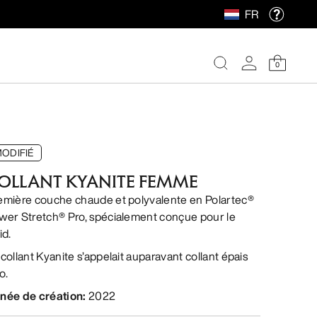
FR
0
ODIFIÉ
OLLANT KYANITE FEMME
emière couche chaude et polyvalente en Polartec®
wer Stretch® Pro, spécialement conçue pour le
id.
 collant Kyanite s’appelait auparavant collant épais
o.
née de création
:
2022