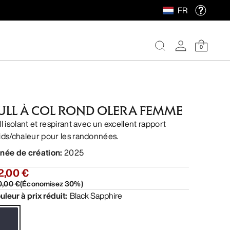
FR
0
ULL À COL ROND OLERA FEMME
ll isolant et respirant avec un excellent rapport
ids/chaleur pour les randonnées.
née de création
:
2025
2,00 €
0,00 €
(
Économisez
30
%)
uleur à prix réduit
:
Black Sapphire