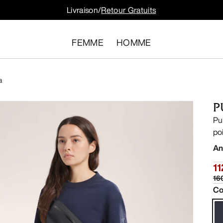
Livraison/
Retour Gratuits
FEMME
HOMME
a
P
Pu
po
An
11
16
Co