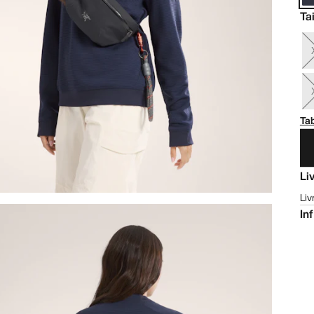
Tai
Tab
Li
Liv
In