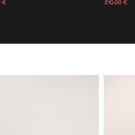
0 €
210,00 €