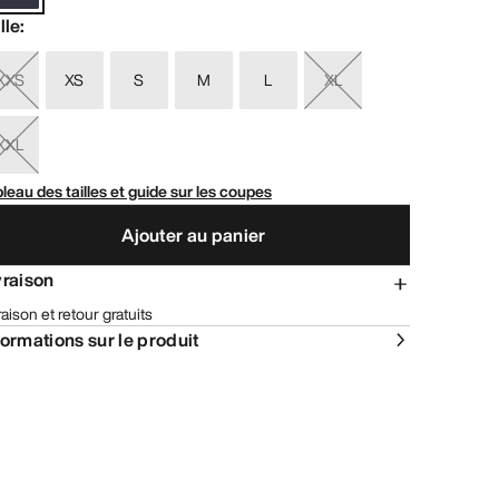
lle
:
XXS
XS
S
M
L
XL
XXL
leau des tailles et guide sur les coupes
Ajouter au panier
vraison
raison et retour gratuits
formations sur le produit