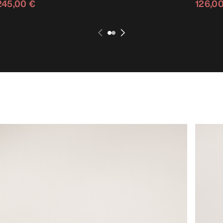
245,00 €
126,0