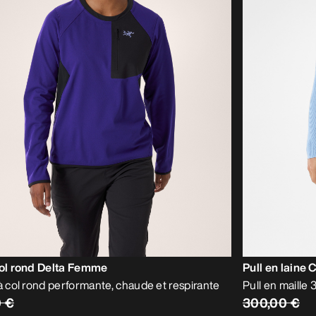
col rond Delta Femme
Pull en laine
 à col rond performante, chaude et respirante
Pull en maille 
0 €
300,00 €