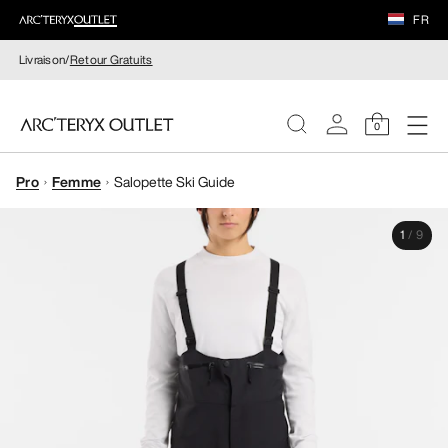
FR
Livraison/
Retour Gratuits
0
Pro
Femme
Salopette Ski Guide
FEMME
1
/
9
HOMME