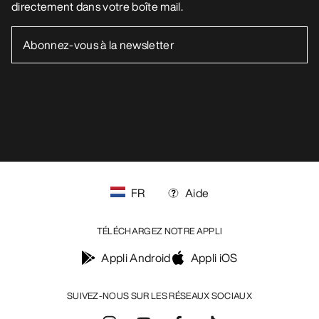
Vos préférences en matière de cookies
Politique en matière de cookies
Politique de confidentialité
Conditions générales
Conditions d’utilisation
Accessibilité
Ne revendez pas mes données personnelles
arcteryx.com
outlet.arcteryx.com
blog.arcteryx.com
leaf.arcteryx.com
https://resale.arcteryx.ca
Arc'teryx - an Amer Sports Brand