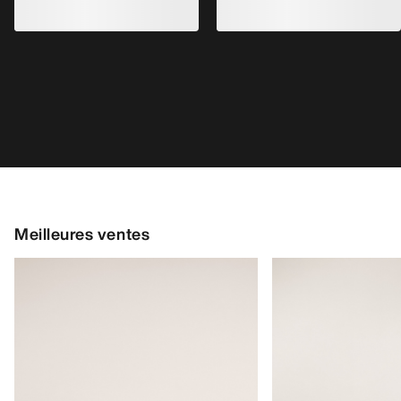
Chaussure Kragg Homme
Chaussure Norvan
Chaussure à enfiler pour les marches
Chaussure adaptable
d’approche rapides
courses de trail en
160,00 €
distance
170,00 €
56,00 €
-
80,00 €
85,00 €
-
119,00