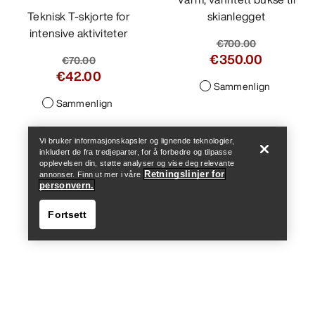
Teknisk T-skjorte for
skianlegget
intensive aktiviteter
€700.00
€350.00
€70.00
€42.00
Sammenlign
Help
Sammenlign
Vi bruker informasjonskapsler og lignende teknologier,
inkludert de fra tredjeparter, for å forbedre og tilpasse
opplevelsen din, støtte analyser og vise deg relevante
Retningslinjer for
annonser. Finn ut mer i våre
personvern.
Fortsett
Help