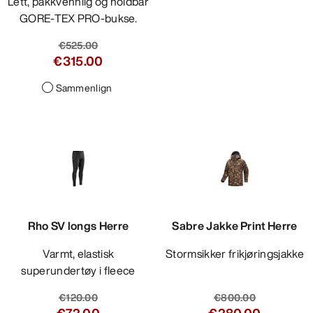
Lett, pakkvennlig og holdbar
GORE-TEX PRO-bukse.
€525.00
€315.00
Sammenlign
Rho SV longs Herre
Sabre Jakke Print Herre
Varmt, elastisk
Stormsikker frikjøringsjakke
superundertøy i fleece
€120.00
€800.00