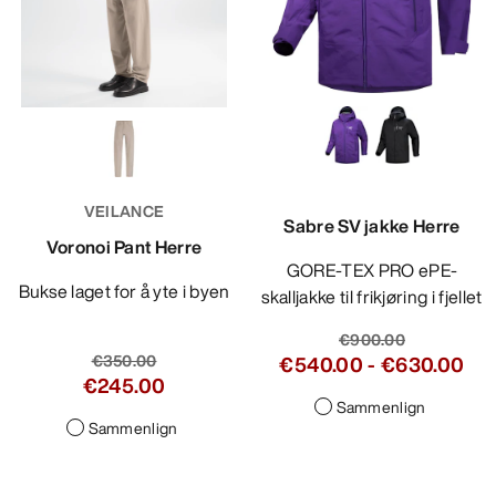
VEILANCE
Sabre SV jakke Herre
Voronoi Pant Herre
GORE-TEX PRO ePE-
Bukse laget for å yte i byen
skalljakke til frikjøring i fjellet
€900.00
€350.00
€540.00
-
€630.00
€245.00
Sammenlign
Sammenlign