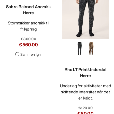
Sabre Relaxed Anorakk
Herre
Stormsikker anorakk til
frikjøring
€800.00
€560.00
Sammenlign
Rho LT Print Underdel
Herre
Underlag for aktiviteter med
skiftende intensitet når det
er kaldt.
€120.00
€60.00