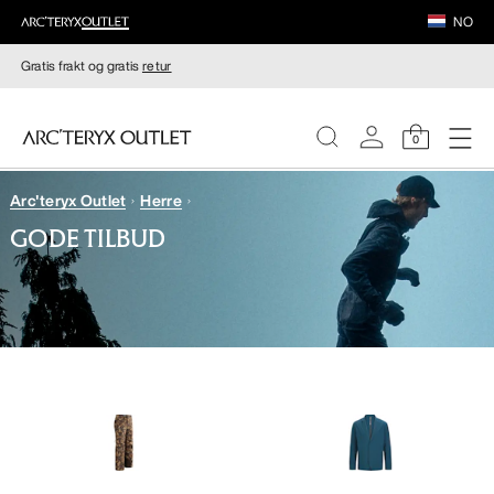
NO
Gratis frakt og gratis
retur
0
Arc'teryx Outlet
Herre
DAMER
GODE TILBUD
HERRER