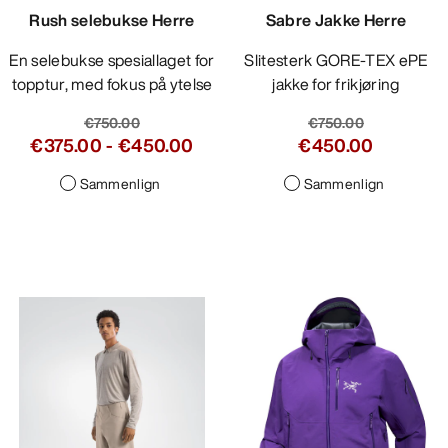
Rush selebukse Herre
Sabre Jakke Herre
En selebukse spesiallaget for
Slitesterk GORE-TEX ePE
topptur, med fokus på ytelse
jakke for frikjøring
€750.00
€750.00
€375.00
-
€450.00
€450.00
Sammenlign
Sammenlign