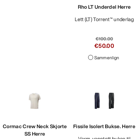
Rho LT Underdel Herre
Lett (LT) Torrent™ underlag
€100.00
€50.00
Sammenlign
Cormac Crew Neck Skjorte
Fissile Isolert Bukse. Herre
SS Herre
Varm, vanntett bukse til