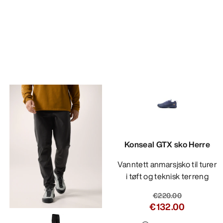
Konseal GTX sko Herre
Vanntett anmarsjsko til turer
i tøft og teknisk terreng
€220.00
€132.00