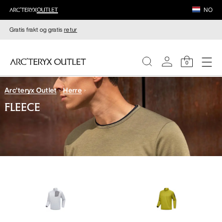
NO
Gratis frakt og gratis
retur
0
Arc'teryx Outlet
Herre
DAMER
FLEECE
HERRER