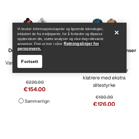
Help
Vi bruker informasjonskapsler og lignende teknologier,
inkludert de fra tredjeparter, for å forbedre og tilpasse
opplevelsen din, støtte analyser og vise deg relevante
Retningslinjer for
annonser. Finn ut mer i våre
personvern.
Delta Hettejakke Herre
Konseal Crew Neck Genser
Herre
Fortsett
Varm, pustende og teknisk
hettejakke i fleece
Crew neck-genser for
klatrere med ekstra
€220.00
slitestyrke
€154.00
€180.00
Sammenlign
€126.00
Help
Sammenlign