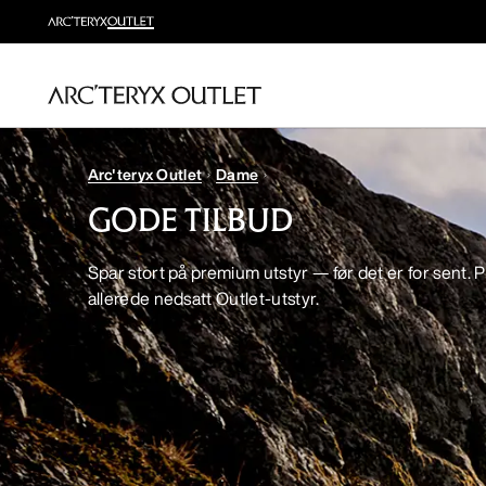
Arc'teryx Outlet
Dame
GODE TILBUD
Spar stort på premium utstyr — før det er for sent. P
allerede nedsatt Outlet-utstyr.