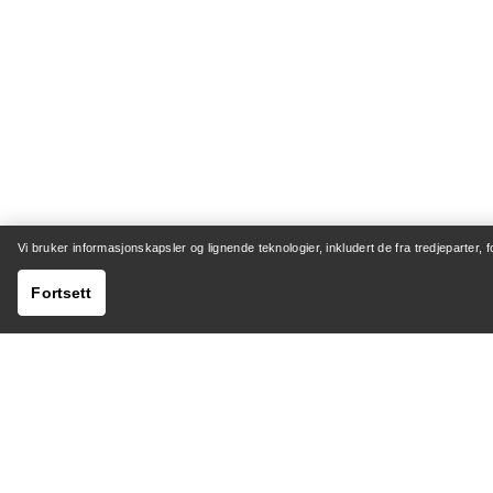
Vi bruker informasjonskapsler og lignende teknologier, inkludert de fra tredjeparter, 
Fortsett
HJELP
MIN K
Kundeservicesenter
Sending 