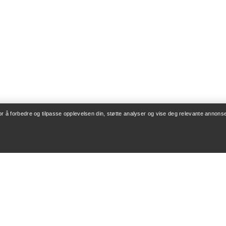
for å forbedre og tilpasse opplevelsen din, støtte analyser og vise deg relevante annonse
ONTO
VASK OG REPARA
og levering
Produktpleie