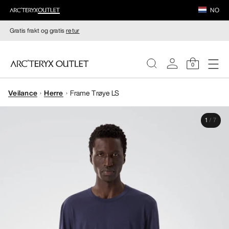
NO
Gratis frakt og gratis
retur
0
Veilance
Herre
Frame Trøye LS
DAMER
1
/
7
HERRER