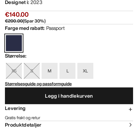
Designet i
:
2023
€140.00
€200.00
(
Spar
30
%)
Farge med rabatt
:
Passport
Størrelse
:
XS
S
M
L
XL
Størrelsesguide og passformguide
Legg i handlekurven
Levering
Gratis frakt og retur
Produktdetaljer