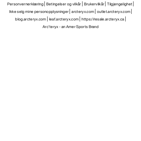
Personvernerklæring
Betingelser og vilkår
Brukervilkår
Tilgjengelighet
Ikke selg mine personopplysninger
arcteryx.com
outlet.arcteryx.com
blog.arcteryx.com
leaf.arcteryx.com
https://resale.arcteryx.ca
Arc'teryx - an Amer Sports Brand