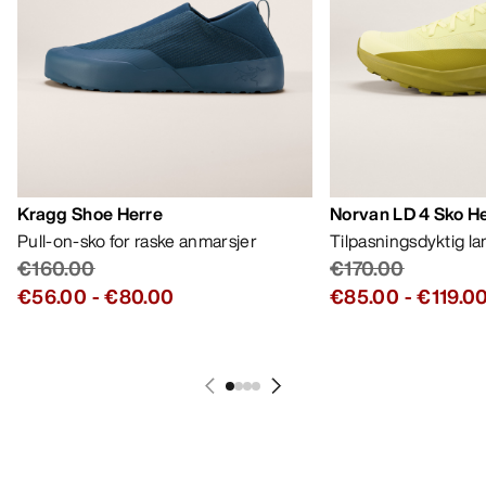
Kragg Shoe Herre
Norvan LD 4 Sko H
Pull-on-sko for raske anmarsjer
Tilpasningsdyktig l
€160.00
€170.00
€56.00
-
€80.00
€85.00
-
€119.0