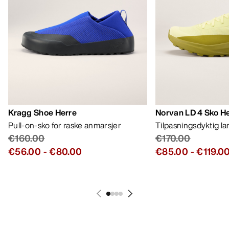
HJELP
MIN KONTO
VASK OG REPARASJON
FÅ DIN UKELIGE DOSE AV EVENTYR
Bli oppdatert på produktslipp, eksklusive tilbud,
eventer og mer – rett til innboksen din.