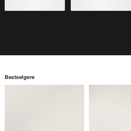
Kragg Shoe Herre
Norvan LD 4 Sko H
Pull-on-sko for raske anmarsjer
Tilpasningsdyktig l
€160.00
€170.00
€56.00
-
€80.00
€85.00
-
€119.0