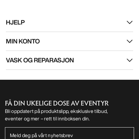
NO
Hjelp
LAST NED APPEN VÅR
Android app
iOS App
FØLG OSS PÅ SOSIALE MEDIER
Informasjonskapsler
Vilkår for informasjonskapsler
Personvernerklæring
Betingelser og vilkår
Brukervilkår
Tilgjengelighet
Ikke selg mine personopplysninger
arcteryx.com
outlet.arcteryx.com