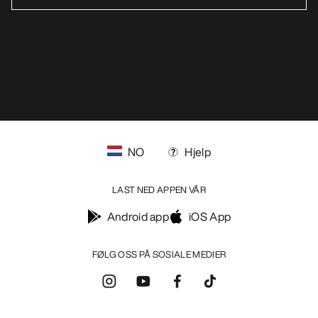
blog.arcteryx.com
leaf.arcteryx.com
https://resale.arcteryx.ca
Arc'teryx - an Amer Sports Brand