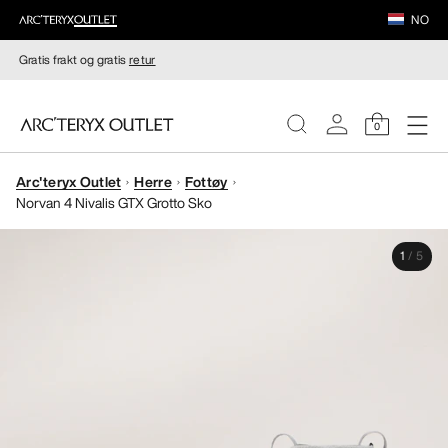
NO
Gratis frakt og gratis
retur
0
Arc'teryx Outlet
Herre
Fottøy
DAMER
Norvan 4 Nivalis GTX Grotto Sko
HERRER
1
/
5