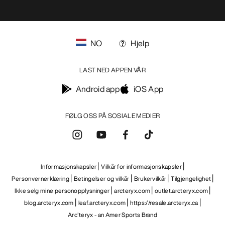
NO
Hjelp
LAST NED APPEN VÅR
Android app
iOS App
FØLG OSS PÅ SOSIALE MEDIER
Informasjonskapsler
Vilkår for informasjonskapsler
Personvernerklæring
Betingelser og vilkår
Brukervilkår
Tilgjengelighet
Ikke selg mine personopplysninger
arcteryx.com
outlet.arcteryx.com
blog.arcteryx.com
leaf.arcteryx.com
https://resale.arcteryx.ca
Arc'teryx - an Amer Sports Brand