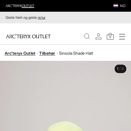
NO
Gratis frakt og gratis
retur
0
Arc'teryx Outlet
Tilbehør
Sinsola Shade Hatt
DAMER
1
/
6
HERRER