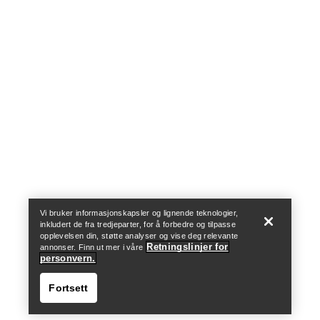
Help
Vi bruker informasjonskapsler og lignende teknologier,
inkludert de fra tredjeparter, for å forbedre og tilpasse
opplevelsen din, støtte analyser og vise deg relevante
Retningslinjer for
annonser. Finn ut mer i våre
personvern.
Fortsett