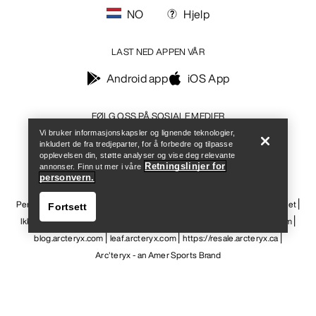
NO
Hjelp
LAST NED APPEN VÅR
Android app
iOS App
Help
FØLG OSS PÅ SOSIALE MEDIER
Vi bruker informasjonskapsler og lignende teknologier,
inkludert de fra tredjeparter, for å forbedre og tilpasse
opplevelsen din, støtte analyser og vise deg relevante
Retningslinjer for
annonser. Finn ut mer i våre
personvern.
Informasjonskapsler
Vilkår for informasjonskapsler
Personvernerklæring
Betingelser og vilkår
Brukervilkår
Tilgjengelighet
Fortsett
Ikke selg mine personopplysninger
arcteryx.com
outlet.arcteryx.com
blog.arcteryx.com
leaf.arcteryx.com
https://resale.arcteryx.ca
Arc'teryx - an Amer Sports Brand
Help