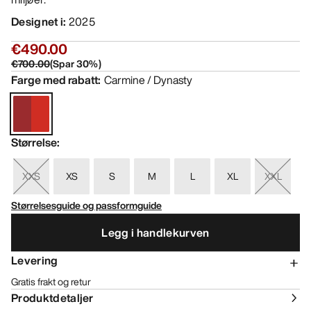
Designet i
:
2025
€490.00
€700.00
(
Spar
30
%)
Farge med rabatt
:
Carmine / Dynasty
Størrelse
:
XXS
XS
S
M
L
XL
XXL
Størrelsesguide og passformguide
Legg i handlekurven
Levering
Gratis frakt og retur
Produktdetaljer