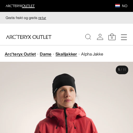
NO
Gratis frakt og gratis
retur
0
Arc'teryx Outlet
Dame
Skalljakker
Alpha Jakke
DAMER
1
/
11
HERRER