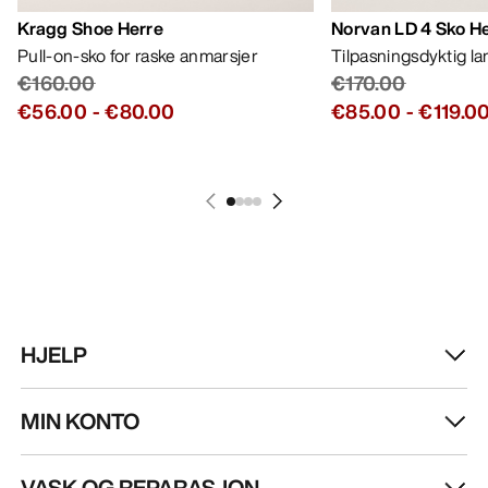
Kragg Shoe Herre
Norvan LD 4 Sko H
Pull-on-sko for raske anmarsjer
Tilpasningsdyktig l
€160.00
€170.00
€56.00
-
€80.00
€85.00
-
€119.0
HJELP
MIN KONTO
VASK OG REPARASJON