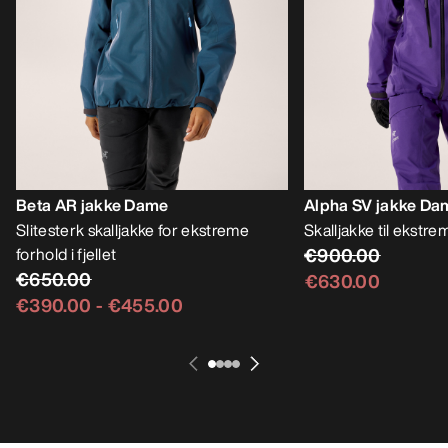
Beta AR jakke Dame
Alpha SV jakke Da
Slitesterk skalljakke for ekstreme
Skalljakke til ekstrem
forhold i fjellet
€900.00
€650.00
€630.00
€390.00
-
€455.00